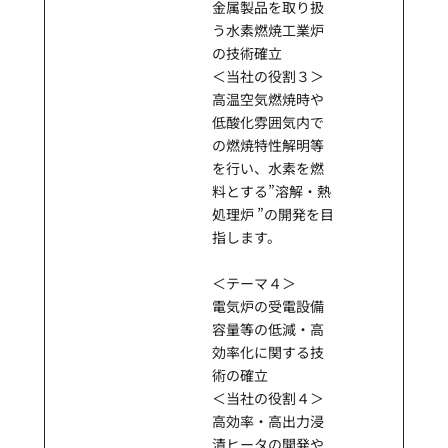
⾦属製品を取り扱
う⽔素燃焼⼯業炉
の技術確⽴
＜当社の役割３＞
高温空気燃焼時や
低酸化雰囲気内で
の燃焼特性解明等
を行い、⽔素を燃
料とする”溶解・熱
処理炉 ”の開発を目
指します。
＜テーマ４＞
電気炉の受電設備
容量等の低減・⾼
効率化に関する技
術の確⽴
＜当社の役割４＞
高効率・高出力浸
漬ヒータの開発や