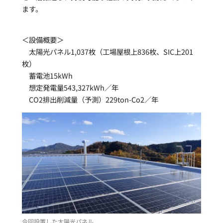
ます。
＜設備概要＞
太陽光パネル1,037枚（工場屋根上836枚、SIC上201
枚）
蓄電池15kWh
想定発電量543,327kWh／年
CO2排出削減量（予測）229ton-Co2／年
今回設置した太陽光パネル