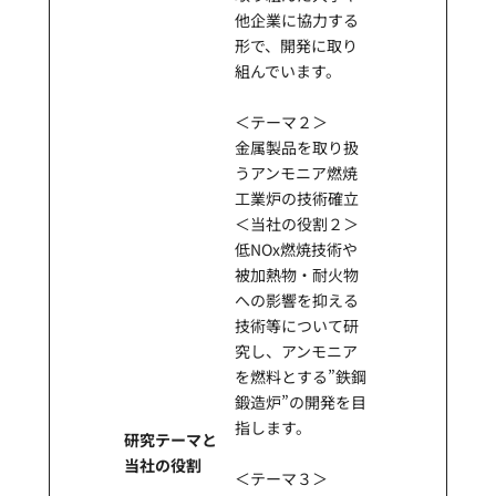
他企業に協力する
形で、開発に取り
組んでいます。
＜テーマ２＞
⾦属製品を取り扱
うアンモニア燃焼
⼯業炉の技術確⽴
＜当社の役割２＞
低NOx燃焼技術や
被加熱物・耐火物
への影響を抑える
技術等について研
究し、アンモニア
を燃料とする”鉄鋼
鍛造炉”の開発を目
指します。
研究テーマと
当社の役割
＜テーマ３＞