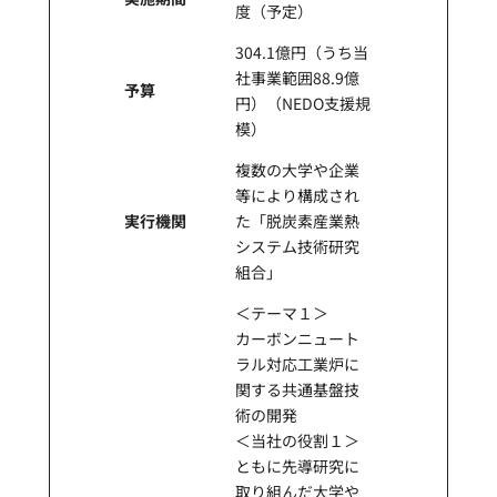
度（予定）
304.1億円（うち当
社事業範囲88.9億
予算
円）（NEDO支援規
模）
複数の大学や企業
等により構成され
実行機関
た「脱炭素産業熱
システム技術研究
組合」
＜テーマ１＞
カーボンニュート
ラル対応⼯業炉に
関する共通基盤技
術の開発
＜当社の役割１＞
ともに先導研究に
取り組んだ大学や