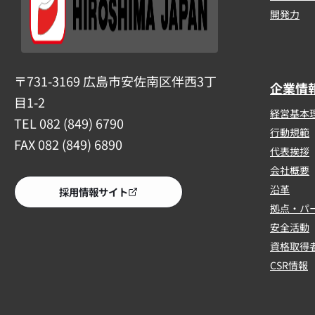
開発力
〒731-3169 広島市安佐南区伴西3丁
企業情
目1-2
経営基本
TEL 082 (849) 6790
行動規範
FAX 082 (849) 6890
代表挨拶
会社概要
沿革
採用情報サイト
拠点・パ
安全活動
資格取得
CSR情報