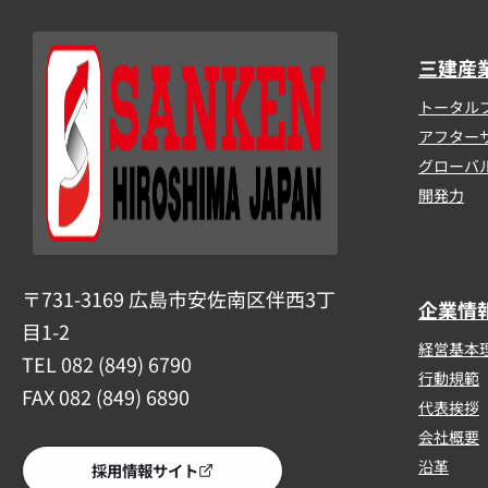
三建産
トータル
アフター
グローバ
開発力
〒731-3169 広島市安佐南区伴西3丁
企業情
目1-2
経営基本
TEL 082 (849) 6790
行動規範
FAX 082 (849) 6890
代表挨拶
会社概要
沿革
採用情報サイト