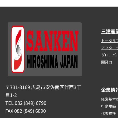
三建産
トータル
アフター
グローバ
開発力
〒731-3169 広島市安佐南区伴西3丁
企業情
目1-2
経営基本
TEL 082 (849) 6790
行動規範
FAX 082 (849) 6890
代表挨拶