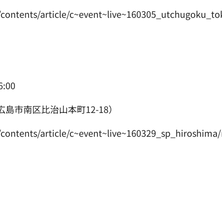
ents/article/c~event~live~160305_utchugoku_tok
:00
南区比治山本町12-18）
nts/article/c~event~live~160329_sp_hiroshima/r/