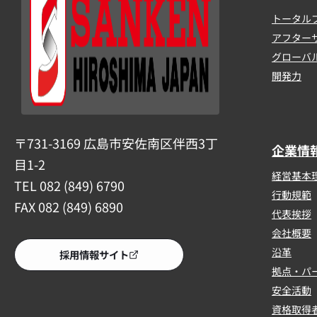
トータル
アフター
グローバ
開発力
〒731-3169 広島市安佐南区伴西3丁
企業情
目1-2
経営基本
TEL 082 (849) 6790
行動規範
FAX 082 (849) 6890
代表挨拶
会社概要
沿革
採用情報サイト
拠点・パ
安全活動
資格取得