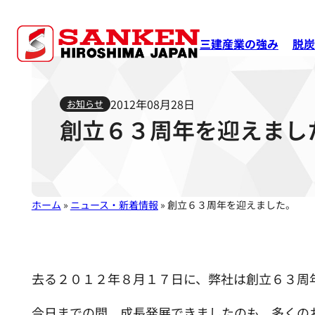
三建産業の強み
脱炭
2012年08月28日
お知らせ
創立６３周年を迎えまし
ホーム
»
ニュース・新着情報
»
創立６３周年を迎えました。
去る２０１２年８月１７日に、弊社は創立６３周
今日までの間、成長発展できましたのも、多くの